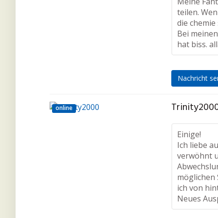
Meine Fant
teilen. Wen
die chemie
Bei meinen
hat biss. a
Nachricht s
Trinity2000
online
Einige!
Ich liebe 
verwöhnt 
Abwechslun
möglichen S
ich von hi
Neues Ausp