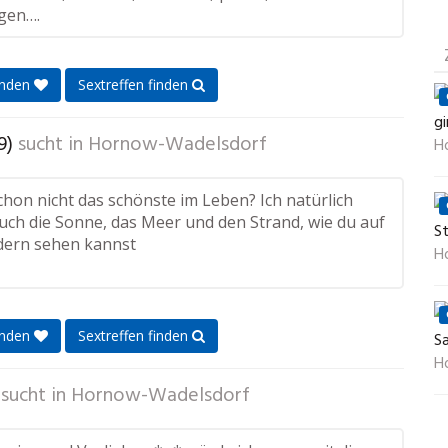
igen….
enden
Sextreffen finden
gi
9)
sucht in
Hornow-Wadelsdorf
H
hon nicht das schönste im Leben? Ich natürlich
uch die Sonne, das Meer und den Strand, wie du auf
S
dern sehen kannst
H
enden
Sextreffen finden
S
H
sucht in
Hornow-Wadelsdorf