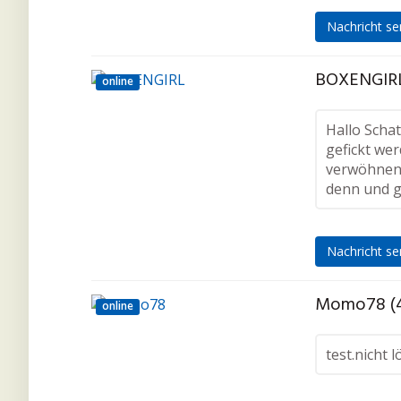
Nachricht s
BOXENGIRL
online
Hallo Schat
gefickt wer
verwöhnen 
denn und g
Nachricht s
Momo78 (4
online
test.nicht 