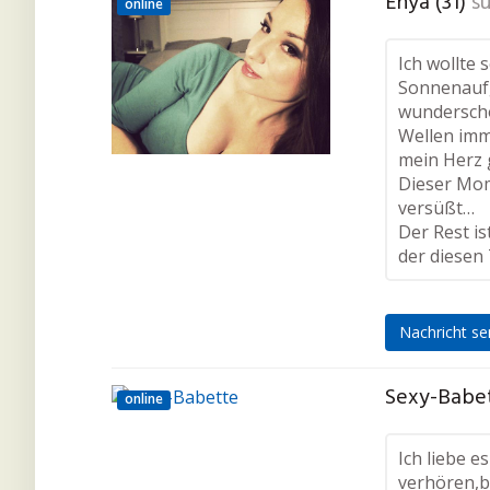
Enya (31)
su
online
Ich wollte 
Sonnenaufg
wundersch
Wellen imm
mein Herz
Dieser Mom
versüßt…
Der Rest is
der diesen
Nachricht s
Sexy-Babet
online
Ich liebe e
verhören,b