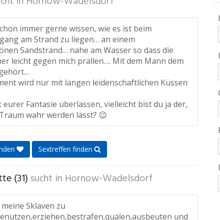
cht in
Hornow-Wadelsdorf
schon immer gerne wissen, wie es ist beim
ang am Strand zu liegen… an einem
önen Sandstrand… nahe am Wasser so dass die
er leicht gegen mich prallen…. Mit dem Mann dem
 gehört…
ent wird nur mit langen leidenschaftlichen Küssen
t eurer Fantasie überlassen, vielleicht bist du ja der,
 Traum wahr werden lässt? 😉
enden
Sextreffen finden
te (31)
sucht in
Hornow-Wadelsdorf
s meine Sklaven zu
enutzen,erziehen,bestrafen,quälen,ausbeuten und