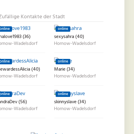
Zufällige Kontakte der Stadt
online
online
nalove1983 (36)
sexysahra (40)
ornow-Wadelsdorf
Hornow-Wadelsdorf
online
online
tewardessAlicia (40)
Marie (34)
ornow-Wadelsdorf
Hornow-Wadelsdorf
online
online
andraDev (56)
skinnyslave (34)
ornow-Wadelsdorf
Hornow-Wadelsdorf