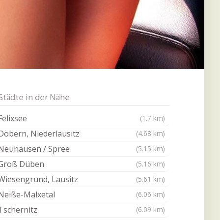
Städte in der Nähe
Felixsee
(1.7 km)
Döbern, Niederlausitz
(4.68 km)
Neuhausen / Spree
(5.15 km)
Groß Düben
(5.16 km)
Wiesengrund, Lausitz
(5.61 km)
Neiße-Malxetal
(6.06 km)
Tschernitz
(6.09 km)