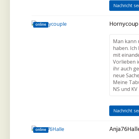
Nachricht s
Hornycoupl
online
Man kann mi
haben. Ich 
mit einand
Vorlieben i
ihr auch ge
neue Sache
Meine Tab
NS und KV m
Nachricht s
Anja76Halle
online