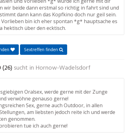
asien und Vorlieben *g* würde ich gerne mit dir
n wir beide dann erstmal so richtig in fahrt sind und
 stimmt dann kann das Kopfkino doch nur geil sein.
 Vorlieben bin ich eher spontan *g* hauptsache es
lla hektisch über den ecktisch.
enden
Sextreffen finden
 (26)
sucht in
Hornow-Wadelsdorf
ausgiebigen Oralsex, werde gerne mit der Zunge
und verwöhne genauso gerne!
gsreichen Sex, gerne auch Outdoor, in allen
tellungen, am liebsten jedoch reite ich und werde
nten genommen.
robieren tue ich auch gerne!