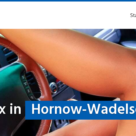
St
x in
Hornow-Wadels