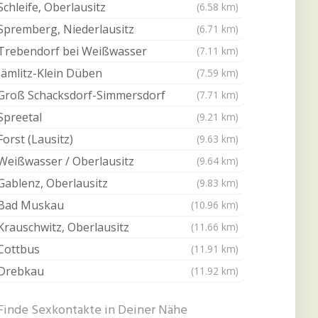
Schleife, Oberlausitz
(6.58 km)
Spremberg, Niederlausitz
(6.71 km)
Trebendorf bei Weißwasser
(7.11 km)
Jämlitz-Klein Düben
(7.59 km)
Groß Schacksdorf-Simmersdorf
(7.71 km)
Spreetal
(9.21 km)
Forst (Lausitz)
(9.63 km)
Weißwasser / Oberlausitz
(9.64 km)
Gablenz, Oberlausitz
(9.83 km)
Bad Muskau
(10.96 km)
Krauschwitz, Oberlausitz
(11.66 km)
Cottbus
(11.91 km)
Drebkau
(11.92 km)
Finde Sexkontakte in Deiner Nähe