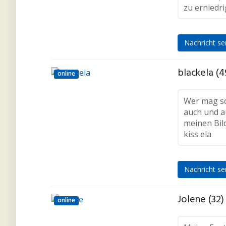
zu erniedr
Nachricht s
blackela (4
online
Wer mag sc
auch und a
meinen Bil
kiss ela
Nachricht s
Jolene (32)
online